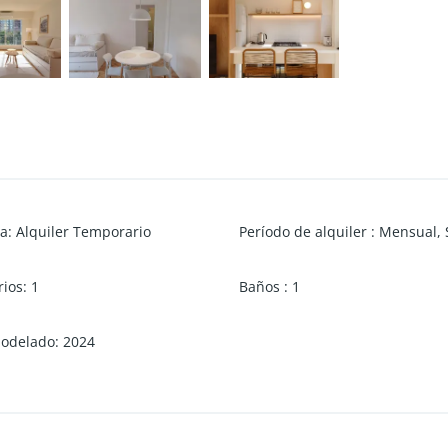
ía
:
Alquiler Temporario
Período de alquiler
:
Mensual
,
rios
:
1
Baños
:
1
odelado
:
2024