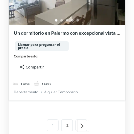
Un dormitorio en Palermo con excepcional vista.
ALQUILER TEMPORARIO
Llamar para preguntar el
precio
Comparte esto:
Compartir
-1
camas
-1
baños
Departamento
Alquiler Temporario
1
2