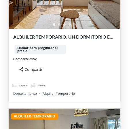
ALQUILER TEMPORARIO. UN DORMITORIO EN
BELGRANO. LUZ, AIRE y CALIDEZ.
Llamar para preguntar el
precio
Comparte esto:
Compartir
1
cama
1
baño
Departamento
Alquiler Temporario
ALQUILER TEMPORARIO