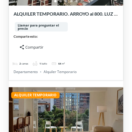
ALQUILER TEMPORARIO. ARROYO al 800. LUZ Y
CATEGORIA
Llamar para preguntar el
precio
Comparte esto:
Compartir
2
camas
1
baño
64
m²
Departamento
Alquiler Temporario
ALQUILER TEMPORARIO