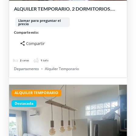
ALQUILER TEMPORARIO. 2 DORMITORIOS.
PALERMO
Llamar para preguntar el
precio
Comparte esto:
Compartir
2
camas
1
baño
Departamento
Alquiler Temporario
ALQUILER TEMPORARIO
Destacada