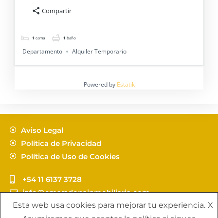
Compartir
1
cama
1
baño
Departamento
Alquiler Temporario
Powered by
Estatik
Aviso Legal
Política de Privacidad
Política de Uso de Cookies
+54 11 6137 3728
info@cmaradonainmobiliaria.com
Esta web usa cookies para mejorar tu experiencia.
X
Copyright C. Maradona Propuestas Inmobiliarias - by