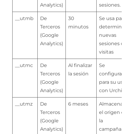
Analytics)
sesiones.
__utmb
De
30
Se usa para
Terceros
minutos
determinar
(Google
nuevas
Analytics)
sesiones o
visitas
__utmc
De
Al finalizar
Se
Terceros
la sesión
configura
(Google
para su uso
Analytics)
con Urchin
__utmz
De
6 meses
Almacena
Terceros
el origen o
(Google
la
Analytics)
campaña