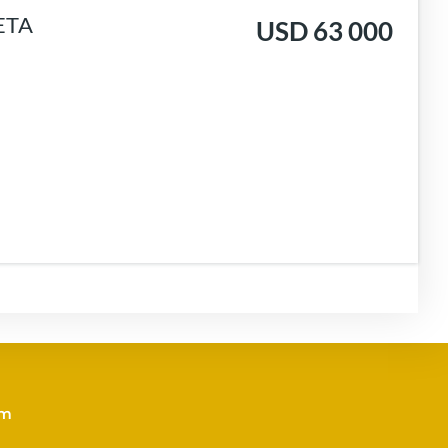
ETA
USD 63 000
om