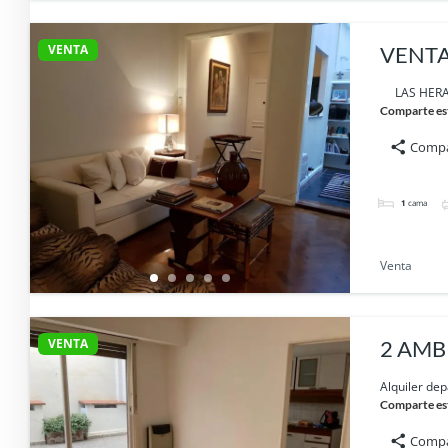
VENTA
VENTA
LAS HERAS a
Comparte es
Compa
1
cama
Venta
VENTA
2 AMB
Alquiler dep
Comparte es
Compa