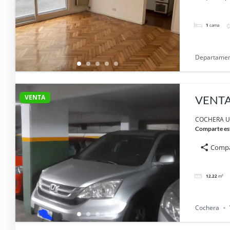
1
cama
Departame
VENTA
COCHERA Uri
Comparte es
Compa
12.22
m²
Cochera