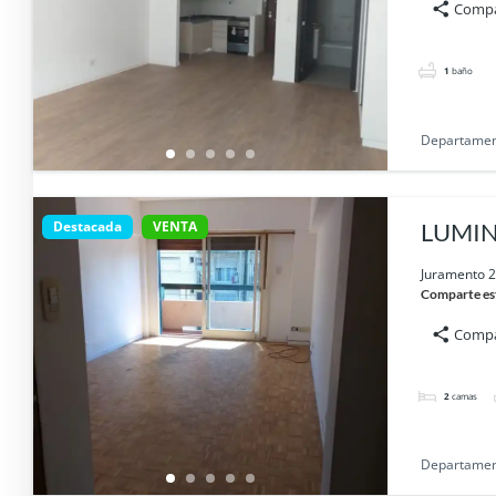
Compa
1
baño
Departame
Destacada
VENTA
LUMIN
Juramento 2
Comparte es
Compa
2
camas
Departame