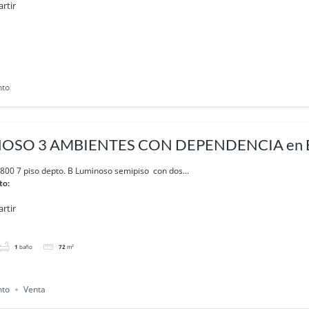
rtir
nto
OSO 3 AMBIENTES CON DEPENDENCIA en 
800 7 piso depto. B Luminoso semipiso con dos...
to:
rtir
1
baño
72
m²
nto
Venta