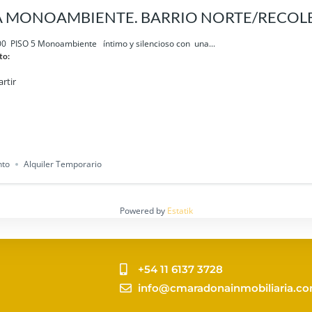
 MONOAMBIENTE. BARRIO NORTE/RECOL
 PISO 5 Monoambiente íntimo y silencioso con una...
to:
rtir
nto
Alquiler Temporario
Powered by
Estatik
+54 11 6137 3728
info@cmaradonainmobiliaria.c