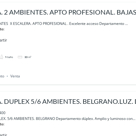
. 2 AMBIENTES. APTO PROFESIONAL. BAJA
 BELGRANO
TES X ESCALERA. APTO PROFESIONAL . Excelente acceso Departamento ...
to:
rtir
1
baño
33
m²
nto
Venta
. DUPLEX 5/6 AMBIENTES. BELGRANO.LUZ. 
400
EX. 5/6 AMBIENTES. BELGRANO Departamento dúplex. Amplio y luminoso con...
to:
rtir