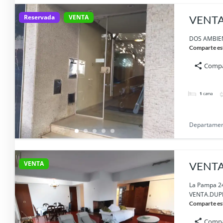
Reservada
VENTA
VENTA
1400.
DOS AMBIEN
Comparte es
Compa
1
cama
Departame
VENTA
VENTA
La Pampa 2
VENTA.DUPL
Comparte es
Compa