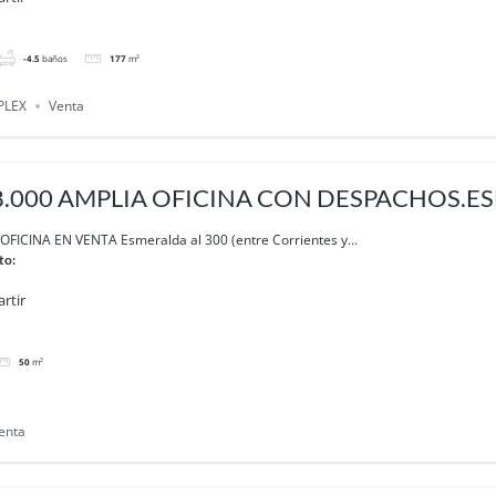
-4.5
baños
177
m²
PLEX
Venta
.000 AMPLIA OFICINA CON DESPACHOS.E
ENTES
FICINA EN VENTA Esmeralda al 300 (entre Corrientes y...
to:
rtir
50
m²
enta