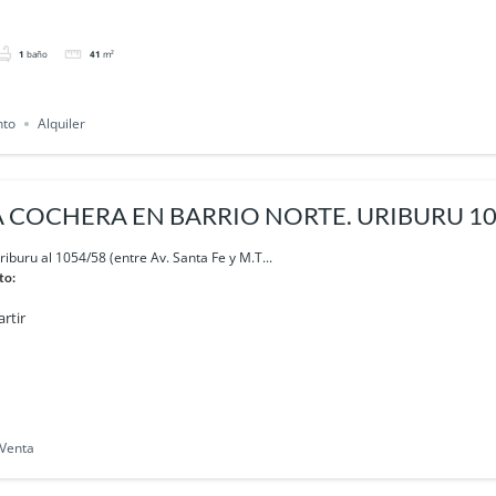
1
baño
41
m²
nto
Alquiler
buru al 1054/58 (entre Av. Santa Fe y M.T...
to:
rtir
Venta