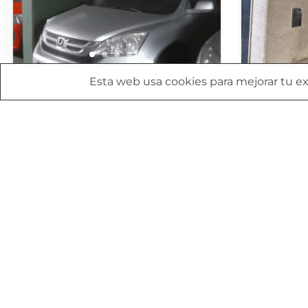
VENTA COCHERA EN BARRIO
VENTA. 2 
Esta web usa cookies para mejorar tu exp
NORTE. URIBURU 1000 U$19000
PROFESION
USD 19 500
USD 53 000
EXPENSAS.
Comparte esto:
Comparte esto:
Compartir
Comparti
12.22
m²
1
cama
Cochera
Venta
Departamento
VENTA
Destacada