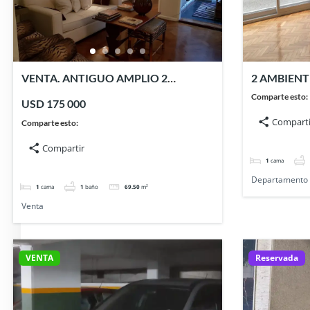
VENTA. ANTIGUO AMPLIO 2
2 AMBIENT
AMBIENTES EN RECOLETA.
BELGRANO
Comparte esto:
USD 175 000
Comparti
Comparte esto:
Compartir
1
cama
Departamento
1
cama
1
baño
69.50
m²
Venta
VENTA
Reservada