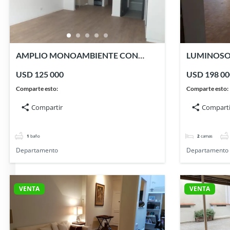
AMPLIO MONOAMBIENTE CON
LUMINOSO
BALCON y AMENITIES. BELGRANO.
DEPENDENC
USD 125 000
USD 198 00
Comparte esto:
Comparte esto:
Compartir
Comparti
1
baño
2
camas
Departamento
Departamento
VENTA
VENTA