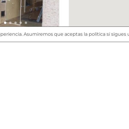
AMBIENTES. APTO
eriencia. Asumiremos que aceptas la política si sigues u
AL. BAJAS
SUCRE 1400. BELGRANO
r
1
baño
33
m²
Venta
VENTA