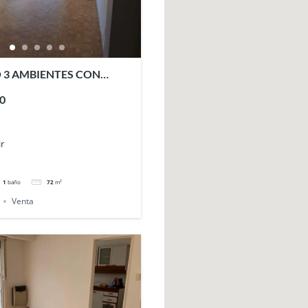
 3 AMBIENTES CON
IA en BELGRANO.
0
r
1
baño
72
m²
Venta