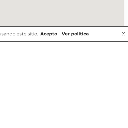
sando este sitio.
Acepto
Ver política
X