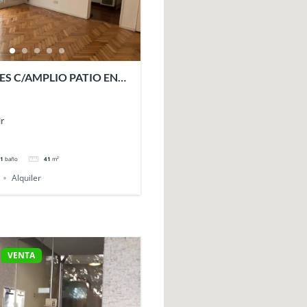
ES C/AMPLIO PATIO EN
.
r
1
baño
41
m²
Alquiler
VENTA