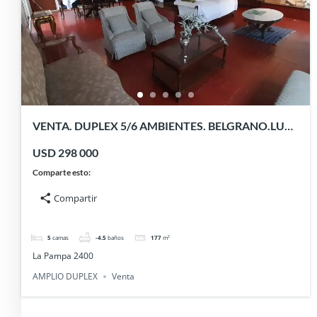
VENTA. DUPLEX 5/6 AMBIENTES. BELGRANO.LUZ.
D. SERV. COCHERA
USD 298 000
Comparte esto:
Compartir
5
camas
-4.5
baños
177
m²
La Pampa 2400
AMPLIO DUPLEX
Venta