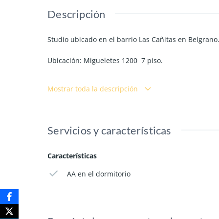
Descripción
Studio ubicado en el barrio Las Cañitas en Belgran
Ubicación: Migueletes 1200 7 piso.
Cama de dos plazas. Aire Acondicionado. Horno eléct
Mostrar toda la descripción
Wi-Fi
Capacidad: Hasta dos personas
Servicios y características
Requisitos:
Características
Mes de adelanto
AA en el dormitorio
Mes de depósito reembolsable.
Honorarios.
SE DESOCUPA EN DICIEMBRE 2022