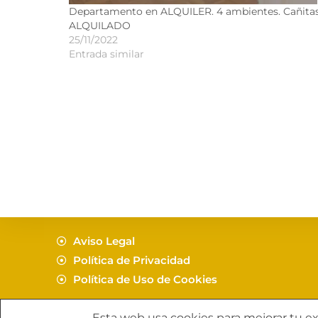
Departamento en ALQUILER. 4 ambientes. Cañita
ALQUILADO
25/11/2022
Entrada similar
Aviso Legal
Política de Privacidad
Política de Uso de Cookies
Copyright C. Mara
Esta web usa cookies para mejorar tu exp