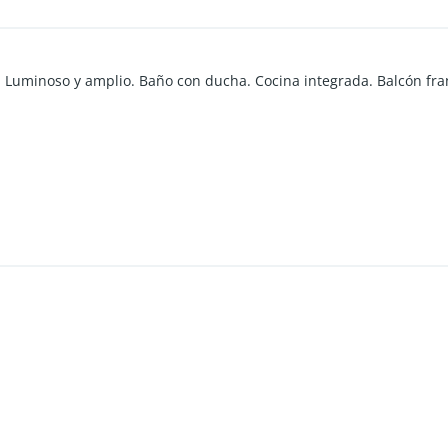
o. Luminoso y amplio. Baño con ducha. Cocina integrada. Balcón fra
rico, microondas, pava eléctrica. Heladera con freezer.