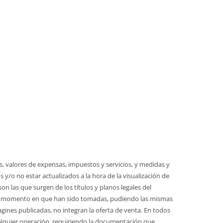
s, valores de expensas, impuestos y servicios, y medidas y
/o no estar actualizados a la hora de la visualización de
n las que surgen de los títulos y planos legales del
en el momento en que han sido tomadas, pudiendo las mismas
magines publicadas, no integran la oferta de venta. En todos
 cualquier operación, requiriendo la documentación que