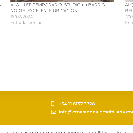
s
ALQUILER TEMPORARIO. STUDIO en BARRIO
ALQ
NORTE. EXCELENTE UBICACIÓN.
BE
16/02/2024
17/
Entrada similar
Ent
+54 11 6137 3728
info@cmaradonainmobiliaria.c
dona Propuestas Inmobiliarias - by
Pandaa Webs
eriencia. Asumiremos que aceptas la política si sigues u