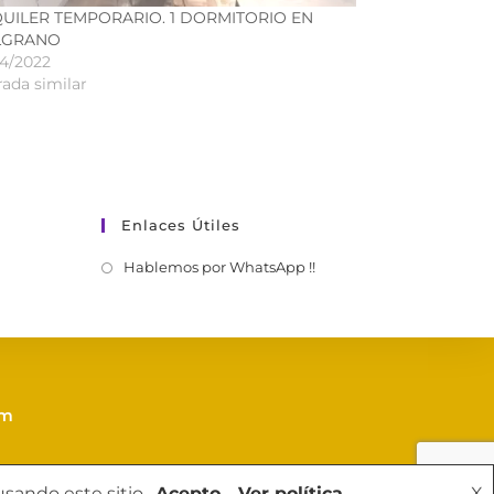
UILER TEMPORARIO. 1 DORMITORIO EN
LGRANO
04/2022
rada similar
Enlaces Útiles
Hablemos por WhatsApp !!
om
sando este sitio.
Acepto
Ver política
X