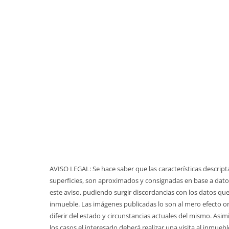
AVISO LEGAL: Se hace saber que las características descript
superficies, son aproximados y consignadas en base a datos
este aviso, pudiendo surgir discordancias con los datos que
inmueble. Las imágenes publicadas lo son al mero efecto o
diferir del estado y circunstancias actuales del mismo. Asim
los casos el interesado deberá realizar una visita al inmueb