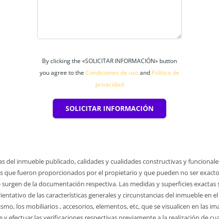
By clicking the «SOLICITAR INFORMACIÓN» button
you agree to the
Condiciones de uso
and
Política de
privacidad
SOLICITAR INFORMACIÓN
as del inmueble publicado, calidades y cualidades constructivas y funcionale
 que fueron proporcionados por el propietario y que pueden no ser exactos y
 surgen de la documentación respectiva. Las medidas y superficies exactas so
rientativo de las características generales y circunstancias del inmueble 
ismo, los mobiliarios , accesorios, elementos, etc, que se visualicen en las i
le y efectuar las verificaciones respectivas previamente a la realización de