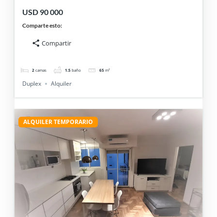
COCHERA FIJA Y PATIO.BELGRANO $90.000
USD 90 000
Comparte esto:
Compartir
2
camas
1.5
baño
65
m²
Duplex
Alquiler
ALQUILER TEMPORARIO