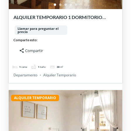
ALQUILER TEMPORARIO 1 DORMITORIO
BARRIO NORTE. CONSULTAR PRECIO.
Llamar para preguntar el
precio
Comparte esto:
Compartir
1
cama
1
baño
38
m²
Departamento
Alquiler Temporario
ALQUILER TEMPORARIO