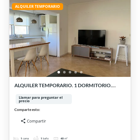
ALQUILER TEMPORARIO
ALQUILER TEMPORARIO. 1 DORMITORIO.
VERDE Y LUZ EN BELGRANO.
Llamar para preguntar el
precio
Comparte esto:
Compartir
1
cama
1
baño
40
m²