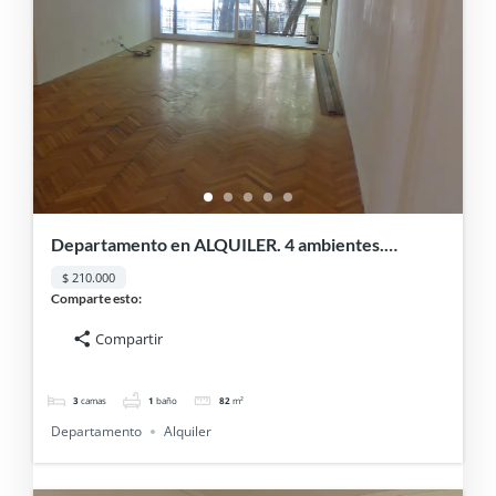
Departamento en ALQUILER. 4 ambientes.
Cañitas ALQUILADO
$ 210.000
Comparte esto:
Compartir
3
camas
1
baño
82
m²
Departamento
Alquiler