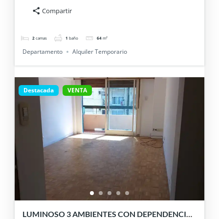
Compartir
2
camas
1
baño
64
m²
Departamento
Alquiler Temporario
Destacada
VENTA
LUMINOSO 3 AMBIENTES CON DEPENDENCIA