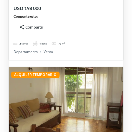
en BELGRANO.
USD 198 000
Comparte esto:
Compartir
2
camas
1
baño
72
m²
Departamento
Venta
ALQUILER TEMPORARIO