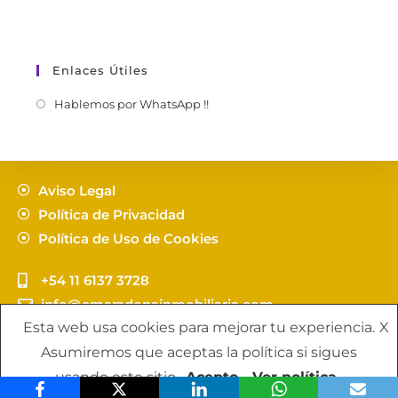
subte línea D,
numerosas líneas de
colectivos y a pocas
cuadras de la
Enlaces Útiles
estación de tren línea
San Martin, Palermo.
Hablemos por WhatsApp !!
Cerca de…
Aviso Legal
Política de Privacidad
Política de Uso de Cookies
+54 11 6137 3728
info@cmaradonainmobiliaria.com
Esta web usa cookies para mejorar tu experiencia.
X
Copyright C. Maradona Propuestas Inmobiliarias - by
Asumiremos que aceptas la política si sigues
Pandaa Webs
usando este sitio.
Acepto
Ver política