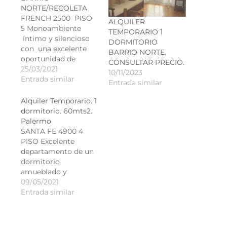
NORTE/RECOLETA
FRENCH 2500 PISO
ALQUILER
5 Monoambiente
TEMPORARIO 1
íntimo y silencioso
DORMITORIO
con una excelente
BARRIO NORTE.
oportunidad de
CONSULTAR PRECIO.
inversión para renta.
25/03/2021
10/11/2023
Ubicado en Barrio
Entrada similar
Entrada similar
Norte sobre la calle
French a pocos
Alquiler Temporario. 1
metros de la av.
dormitorio. 60mts2.
Pueyrredón y a 5
Palermo
cuadras de la avenida
SANTA FE 4900 4
Santa Fe y de la
PISO Excelente
estación Pueyrredón
departamento de un
de subte de la línea…
dormitorio
amueblado y
equipado hasta para
09/05/2021
4 personas. Ubicado
Entrada similar
en el barrio de
Palermo con buena
comunicación con el