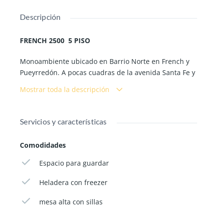
Descripción
FRENCH 2500 5 PISO
Monoambiente ubicado en Barrio Norte en French y
Pueyrredón. A pocas cuadras de la avenida Santa Fe y
de la estación Pueyrredón de subte de la línea D.
Mostrar toda la descripción
Cama de dos plazas. Mesa de madera y dos sillas.
Servicios y características
Escritorio con estantes.
Comodidades
Amplia Cocina completa: heladera con freezer,
microondas, plancha, jarra eléctrica y demás
Espacio para guardar
utensilios de cocina. Tender para la ropa. Hay una
pequeña mesa con silla y están las instalaciones para
Heladera con freezer
un lavarropas.
mesa alta con sillas
Baño completo con ducha y bidet.