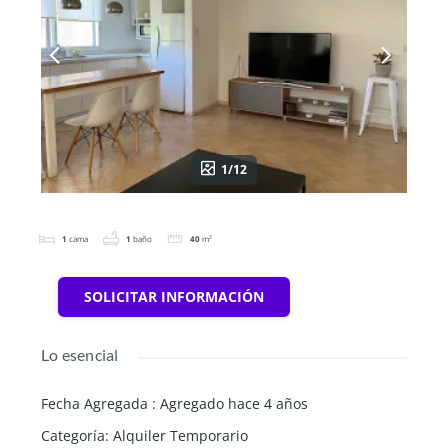
1/12
1
cama
1
baño
40
m²
SOLICITAR INFORMACIÓN
Lo esencial
Fecha Agregada
:
Agregado hace 4 años
Categoría
:
Alquiler Temporario