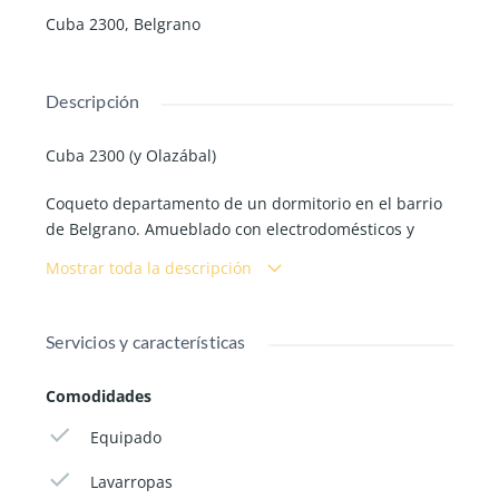
Cuba 2300, Belgrano
Descripción
Cuba 2300 (y Olazábal)
Coqueto departamento de un dormitorio en el barrio
de Belgrano. Amueblado con electrodomésticos y
lavarropas. Apto para 2/3 personas. Todos los
Mostrar toda la descripción
ambientes con ventana que da al pulmón de
manzana con luz y un parque lleno de árboles . Cama
matrimonial en la habitación y un sillón cama de 1
Servicios y características
plaza en el living.
A dos cuadras de la avenida Cabildo y del centro
Comodidades
comercial de Belgrano. Numerosas líneas de colectivo
y a pocas cuadras de la estación Juramento de subte
Equipado
linea D.
Lavarropas