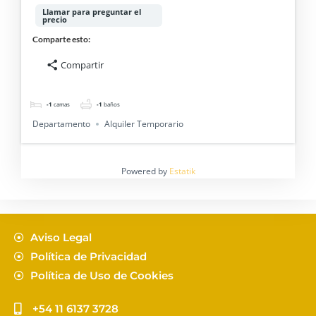
ALQUILER TEMPORARIO
Llamar para preguntar el
precio
Comparte esto:
Compartir
-1
camas
-1
baños
Departamento
Alquiler Temporario
Powered by
Estatik
Aviso Legal
Política de Privacidad
Política de Uso de Cookies
+54 11 6137 3728