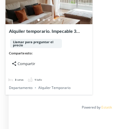
Alquiler temporario. Impecable 3
Dormitorios en Palermo.
Llamar para preguntar el
precio
Comparte esto:
Compartir
3
camas
1
baño
Departamento
Alquiler Temporario
Powered by
Estatik