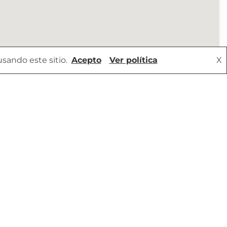
sando este sitio.
Acepto
Ver política
X