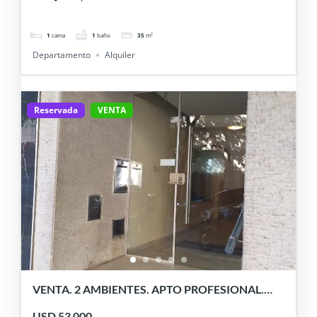
1
cama
1
baño
35
m²
Departamento
Alquiler
Reservada
VENTA
VENTA. 2 AMBIENTES. APTO PROFESIONAL.
BAJAS EXPENSAS.SUCRE 1400. BELGRANO
USD 53 000