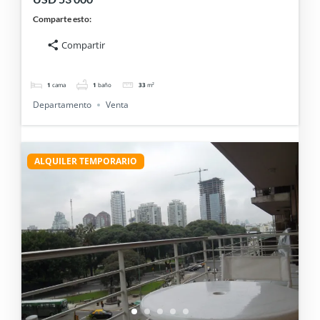
Comparte esto:
Compartir
1
cama
1
baño
33
m²
Departamento
Venta
ALQUILER TEMPORARIO