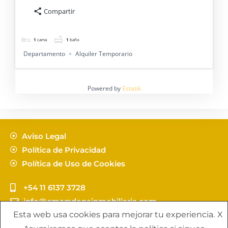
Compartir
1
cama
1
baño
Departamento
Alquiler Temporario
Powered by
Estatik
Aviso Legal
Política de Privacidad
Política de Uso de Cookies
+54 11 6137 3728
info@cmaradonainmobiliaria.com
Esta web usa cookies para mejorar tu experiencia.
X
Copyright C. Maradona Propuestas Inmobiliarias - by