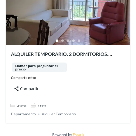
ALQUILER TEMPORARIO. 2 DORMITORIOS.
PALERMO
Llamar para preguntar el
precio
Comparte esto:
Compartir
2
camas
1
baño
Departamento
Alquiler Temporario
Powered by
Estatik