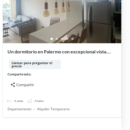
Un dormitorio en Palermo con excepcional vista.
ALQUILER TEMPORARIO
Llamar para preguntar el
precio
Comparte esto:
Compartir
-1
camas
-1
baños
Departamento
Alquiler Temporario